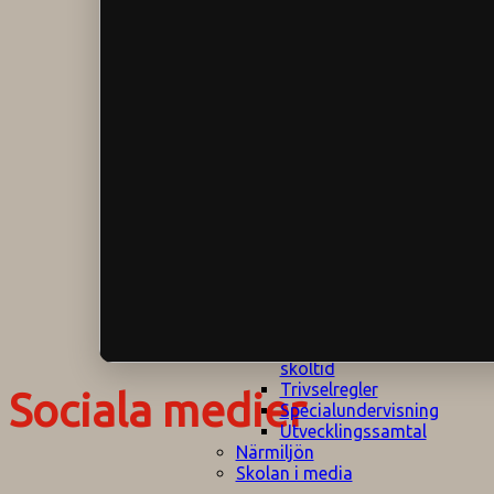
Klagomålspolicy
E
Klassföräldramöte
S
Klassutflykter
I
Konsekvenstrappa
Kyrkobesök
Lektionsanalys
Läromedelspolicy
Läxor på
Gripsholmsskolan
Nationella prov,
rutiner
NPF-certifirering 1
NPF certifiering 2
Ordningsregler åk
7-9
Policy om prövning
Skada under
skoltid
Trivselregler
Sociala medier
Specialundervisning
Utvecklingssamtal
Närmiljön
Skolan i media