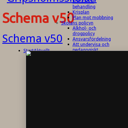
kränkande
behandling
Krisplan
Schema v50
Plan mot mobbning
Skolans policyn
Alkhol- och
drogpolicy
Schema v50
Ansvarsfördelning
Att undervisa och
pedagogiskt
Start
Aktuellt
bemöta barn/elever
med ADHD
Bedömningsplan
Dataskyddspolicy
Datorprogram
Fairplay på
fotbollsplanen
Elevvården
Engelska för
hemflyttare
E
GHS
F
Utrymningsplan
D
Hjorthagen
G
IT-policy
S