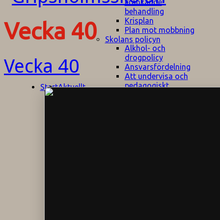
kränkande
behandling
Krisplan
Vecka 40
Plan mot mobbning
Skolans policyn
Alkhol- och
drogpolicy
Vecka 40
Ansvarsfördelning
Att undervisa och
pedagogiskt
Start
Aktuellt
bemöta barn/elever
med ADHD
Bedömningsplan
Dataskyddspolicy
Datorprogram
Fairplay på
fotbollsplanen
Elevvården
Engelska för
hemflyttare
E
GHS
F
Utrymningsplan
D
Hjorthagen
G
IT-policy
S