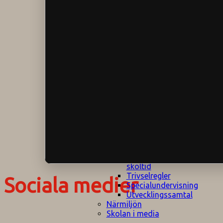
Klagomålspolicy
E
Klassföräldramöte
S
Klassutflykter
I
Konsekvenstrappa
Kyrkobesök
Lektionsanalys
Läromedelspolicy
Läxor på
Gripsholmsskolan
Nationella prov,
rutiner
NPF-certifirering 1
NPF certifiering 2
Ordningsregler åk
7-9
Policy om prövning
Skada under
skoltid
Trivselregler
Sociala medier
Specialundervisning
Utvecklingssamtal
Närmiljön
Skolan i media