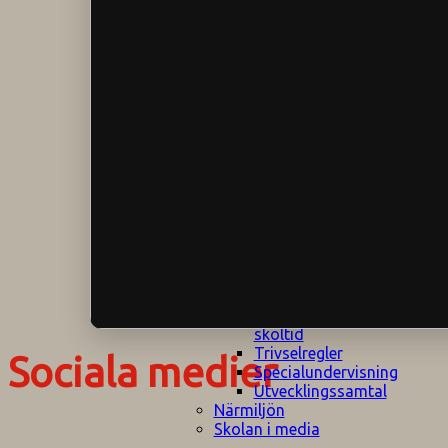
Klagomålspolicy
E
Klassföräldramöte
S
Klassutflykter
I
Konsekvenstrappa
Kyrkobesök
Lektionsanalys
Läromedelspolicy
Läxor på
Gripsholmsskolan
Nationella prov,
rutiner
NPF-certifirering 1
NPF certifiering 2
Ordningsregler åk
7-9
Policy om prövning
Skada under
skoltid
Trivselregler
Sociala medier
Specialundervisning
Utvecklingssamtal
Närmiljön
Skolan i media