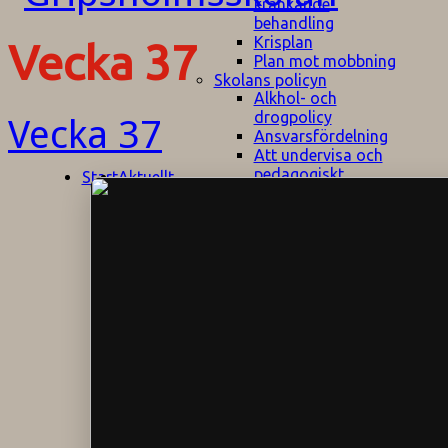
kränkande
behandling
Krisplan
Vecka 37
Plan mot mobbning
Skolans policyn
Alkhol- och
drogpolicy
Vecka 37
Ansvarsfördelning
Att undervisa och
pedagogiskt
Start
Aktuellt
bemöta barn/elever
med ADHD
Bedömningsplan
Dataskyddspolicy
Datorprogram
Fairplay på
fotbollsplanen
Elevvården
Engelska för
hemflyttare
E
GHS
F
Utrymningsplan
D
Hjorthagen
G
IT-policy
S