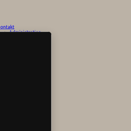
ontakt
Administration
Lärare
Elevhälsan
Speciallärare
Stödpersoner
Övrig personal
Sociala medier
Skolområdet
Hitta hit