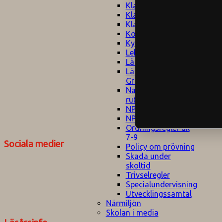
Klagomålspolicy
E
Klassföräldramöte
S
Klassutflykter
I
Konsekvenstrappa
Kyrkobesök
Lektionsanalys
Läromedelspolicy
Läxor på
Gripsholmsskolan
Nationella prov,
rutiner
NPF-certifirering 1
NPF certifiering 2
Ordningsregler åk
7-9
Sociala medier
Policy om prövning
Skada under
skoltid
Trivselregler
Specialundervisning
Utvecklingssamtal
Närmiljön
Skolan i media