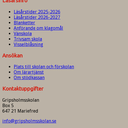
Läsårsinfo
Läsårstider 2025-2026
Läsårstider 2026-2027
Blanketter
Anförande om klagomål
Vänskola
Trivsam skola
Visselblåsning
Ansökan
Plats till skolan och förskolan
Om lärartjänst
Om stödkassan
Kontaktuppgifter
Gripsholmsskolan
Box 5
647 21 Mariefred
info@gripsholmsskolan.se