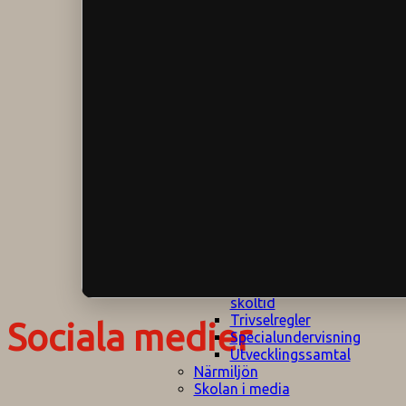
Klagomålspolicy
E
Klassföräldramöte
S
Klassutflykter
I
Konsekvenstrappa
Kyrkobesök
Lektionsanalys
Läromedelspolicy
Läxor på
Gripsholmsskolan
Nationella prov,
rutiner
NPF-certifirering 1
NPF certifiering 2
Ordningsregler åk
7-9
Policy om prövning
Skada under
skoltid
Trivselregler
Sociala medier
Specialundervisning
Utvecklingssamtal
Närmiljön
Skolan i media