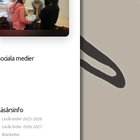
ociala medier
äsårsinfo
Läsårstider 2025-2026
Läsårstider 2026-2027
Blanketter