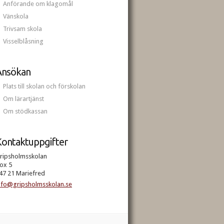
Anförande om klagomål
Vänskola
Trivsam skola
Visselblåsning
Ansökan
Plats till skolan och förskolan
Om lärartjänst
Om stödkassan
ontaktuppgifter
ripsholmsskolan
ox 5
47 21 Mariefred
nfo@gripsholmsskolan.se