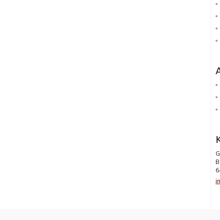
K
G
B
6
i