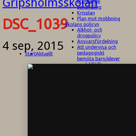
kränkande
behandling
Krisplan
Plan mot mobbning
DSC_1039
Skolans policyn
Alkhol- och
drogpolicy
Ansvarsfördelning
4 sep, 2015
Att undervisa och
pedagogiskt
Start
Aktuellt
bemöta barn/elever
med ADHD
Bedömningsplan
Dataskyddspolicy
Datorprogram
Fairplay på
fotbollsplanen
Elevvården
Engelska för
hemflyttare
E
GHS
F
Utrymningsplan
D
Hjorthagen
G
IT-policy
S