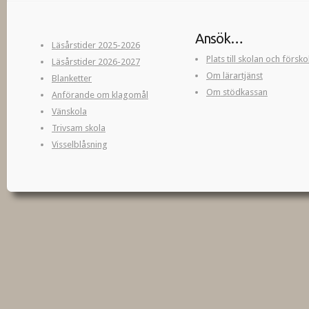
Ansök…
Läsårstider 2025-2026
Plats till skolan och försk
Läsårstider 2026-2027
Om lärartjänst
Blanketter
Om stödkassan
Anförande om klagomål
Vänskola
Trivsam skola
Visselblåsning