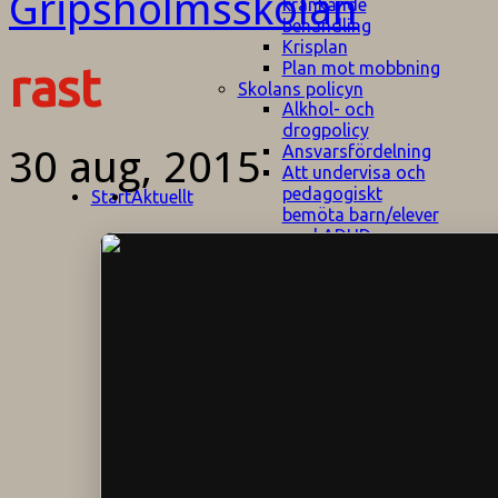
kränkande
behandling
Krisplan
Plan mot mobbning
rast
Skolans policyn
Alkhol- och
drogpolicy
Ansvarsfördelning
30 aug, 2015
Att undervisa och
pedagogiskt
Start
Aktuellt
bemöta barn/elever
med ADHD
Bedömningsplan
Dataskyddspolicy
Datorprogram
Fairplay på
fotbollsplanen
Elevvården
Engelska för
hemflyttare
E
GHS
F
Utrymningsplan
D
Hjorthagen
G
IT-policy
S