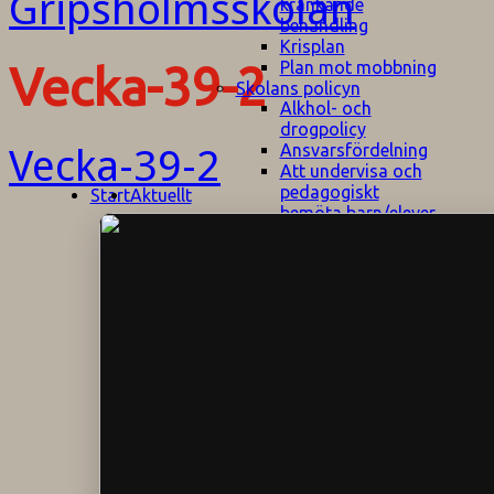
kränkande
behandling
Krisplan
Plan mot mobbning
Vecka-39-2
Skolans policyn
Alkhol- och
drogpolicy
Ansvarsfördelning
Vecka-39-2
Att undervisa och
pedagogiskt
Start
Aktuellt
bemöta barn/elever
med ADHD
Bedömningsplan
Dataskyddspolicy
Datorprogram
Fairplay på
fotbollsplanen
Elevvården
Engelska för
hemflyttare
E
GHS
F
Utrymningsplan
D
Hjorthagen
G
IT-policy
S