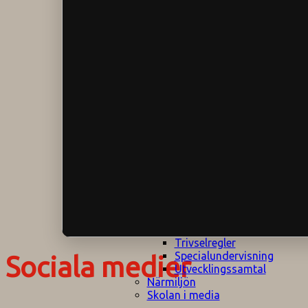
Klagomålspolicy
E
Klassföräldramöte
S
Klassutflykter
I
Konsekvenstrappa
Kyrkobesök
Lektionsanalys
Läromedelspolicy
Läxor på
Gripsholmsskolan
Nationella prov,
rutiner
NPF-certifirering 1
NPF certifiering 2
Ordningsregler åk
7-9
Policy om prövning
Skada under
skoltid
Trivselregler
Specialundervisning
Sociala medier
Utvecklingssamtal
Närmiljön
Skolan i media