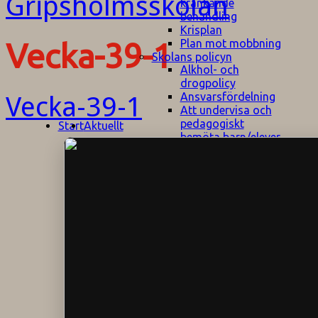
kränkande
behandling
Krisplan
Plan mot mobbning
Vecka-39-1
Skolans policyn
Alkhol- och
drogpolicy
Ansvarsfördelning
Vecka-39-1
Att undervisa och
pedagogiskt
Start
Aktuellt
bemöta barn/elever
med ADHD
Bedömningsplan
Dataskyddspolicy
Datorprogram
Fairplay på
fotbollsplanen
Elevvården
Engelska för
hemflyttare
E
GHS
F
Utrymningsplan
D
Hjorthagen
G
IT-policy
S