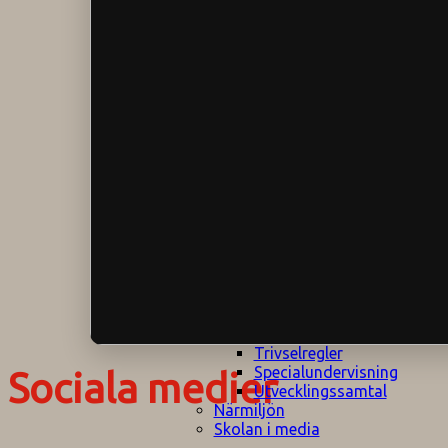
Klagomålspolicy
E
Klassföräldramöte
S
Klassutflykter
I
Konsekvenstrappa
Kyrkobesök
Lektionsanalys
Läromedelspolicy
Läxor på
Gripsholmsskolan
Nationella prov,
rutiner
NPF-certifirering 1
NPF certifiering 2
Ordningsregler åk
7-9
Policy om prövning
Skada under
skoltid
Trivselregler
Specialundervisning
Sociala medier
Utvecklingssamtal
Närmiljön
Skolan i media