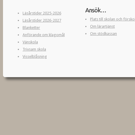
Ansök…
Läsårstider 2025-2026
Plats till skolan och försk
Läsårstider 2026-2027
Om lärartjänst
Blanketter
Om stödkassan
Anförande om klagomål
Vänskola
Trivsam skola
Visselblåsning