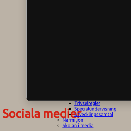
Klagomålspolicy
E
Klassföräldramöte
S
Klassutflykter
I
Konsekvenstrappa
Kyrkobesök
Lektionsanalys
Läromedelspolicy
Läxor på
Gripsholmsskolan
Nationella prov,
rutiner
NPF-certifirering 1
NPF certifiering 2
Ordningsregler åk
7-9
Policy om prövning
Skada under
skoltid
Trivselregler
Specialundervisning
Sociala medier
Utvecklingssamtal
Närmiljön
Skolan i media