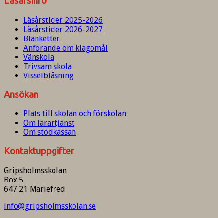
Läsårsinfo
Läsårstider 2025-2026
Läsårstider 2026-2027
Blanketter
Anförande om klagomål
Vänskola
Trivsam skola
Visselblåsning
Ansökan
Plats till skolan och förskolan
Om lärartjänst
Om stödkassan
Kontaktuppgifter
Gripsholmsskolan
Box 5
647 21 Mariefred
info@gripsholmsskolan.se