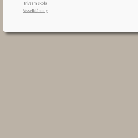
Trivsam skola
Visselblåsning