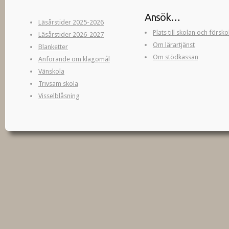
Ansök…
Läsårstider 2025-2026
Plats till skolan och försk
Läsårstider 2026-2027
Om lärartjänst
Blanketter
Om stödkassan
Anförande om klagomål
Vänskola
Trivsam skola
Visselblåsning