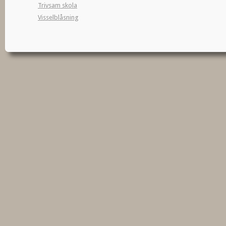
Trivsam skola
Visselblåsning