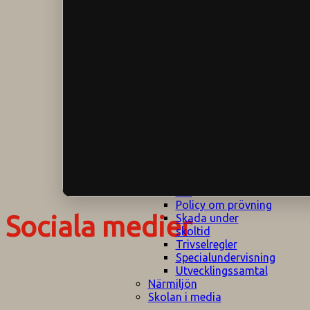
Klagomålspolicy
E
Klassföräldramöte
S
Klassutflykter
I
Konsekvenstrappa
Kyrkobesök
Lektionsanalys
Läromedelspolicy
Läxor på
Gripsholmsskolan
Nationella prov,
rutiner
NPF-certifirering 1
NPF certifiering 2
Ordningsregler åk
7-9
Policy om prövning
Sociala medier
Skada under
skoltid
Trivselregler
Specialundervisning
Utvecklingssamtal
Närmiljön
Skolan i media