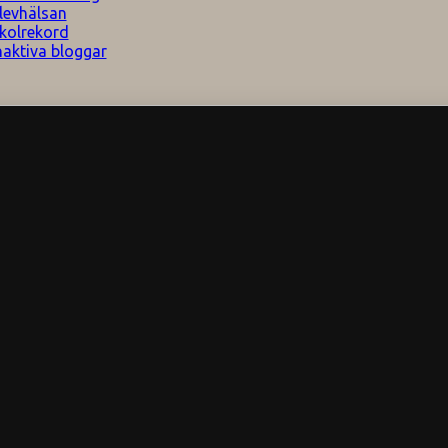
levhälsan
kolrekord
naktiva bloggar