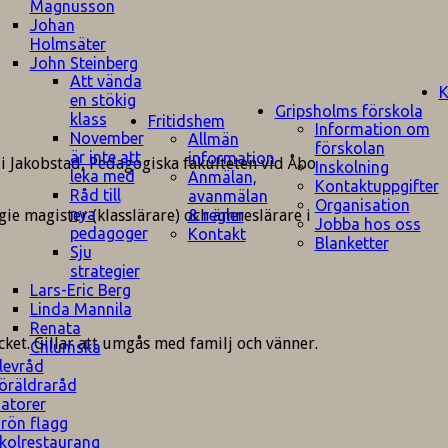
Magnusson
Johan
Holmsäter
John Steinberg
Att vända
K
en stökig
Gripsholms förskola
klass
Fritidshem
Information om
November
Allmän
förskolan
är inte att
information
 i Jakobstad, Pedagogiska fakulteten vid Åbo
Inskolning
leka med
Anmälan,
Kontaktuppgifter
Råd till
avanmälan
Organisation
nya
& regler
ie magister (klasslärare) och ämneslärare i
Jobba hos oss
pedagoger
Kontakt
Blanketter
Sju
strategier
Lars-Eric Berg
Linda Mannila
Renata
ket. Gillar att umgås med familj och vänner.
Chlumska
levråd
öräldraråd
atorer
rön flagg
kolrestaurang