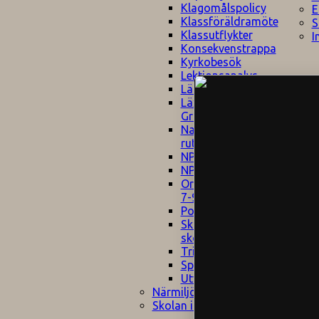
Klagomålspolicy
E
Klassföräldramöte
S
Klassutflykter
I
Konsekvenstrappa
Kyrkobesök
Lektionsanalys
Läromedelspolicy
Läxor på
Gripsholmsskolan
Nationella prov,
rutiner
NPF-certifirering 1
NPF certifiering 2
Ordningsregler åk
7-9
Policy om prövning
Skada under
skoltid
Trivselregler
Specialundervisning
Utvecklingssamtal
Närmiljön
Skolan i media