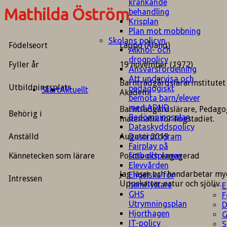
kränkande
Mathilda Öström
behandling
Krisplan
Plan mot mobbning
Skolans policyn
Födelseort
Lappo (Åland)
Alkhol- och
drogpolicy
Fyller år
19 november (1972)
Ansvarsfördelning
Att undervisa och
Barnträdgårdslärarinstitutet
Utbildningsplats
pedagogiskt
Start
Aktuellt
Akademi
bemöta barn/elever
med ADHD
Barnträdgårdslärare, Pedagog
Behörig i
Bedömningsplan
matematik för högstadiet.
Dataskyddspolicy
Anställd
Augusti 2019
Datorprogram
Fairplay på
Kännetecken som lärare
Positiv och engagerad
fotbollsplanen
Elevvården
Jag läser och handarbetar myc
Engelska för
Intressen
Uppskattar natur och sjöliv.
hemflyttare
E
GHS
F
Utrymningsplan
D
Hjorthagen
G
IT-policy
S