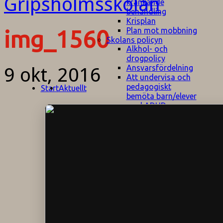
kränkande
behandling
Krisplan
Plan mot mobbning
img_1560
Skolans policyn
Alkhol- och
drogpolicy
Ansvarsfördelning
9 okt, 2016
Att undervisa och
pedagogiskt
Start
Aktuellt
bemöta barn/elever
med ADHD
Bedömningsplan
Dataskyddspolicy
Datorprogram
Fairplay på
fotbollsplanen
Elevvården
Engelska för
hemflyttare
E
GHS
F
Utrymningsplan
D
Hjorthagen
G
IT-policy
S