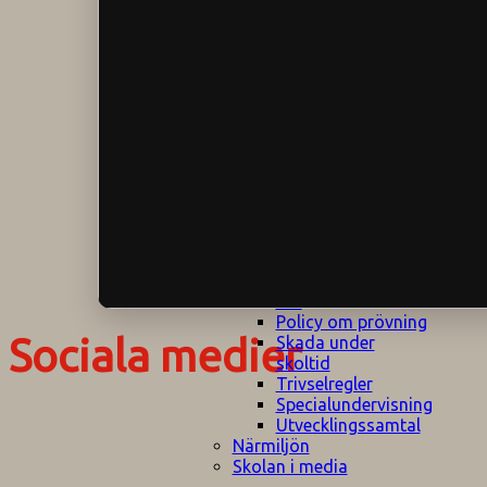
Klagomålspolicy
E
Klassföräldramöte
S
Klassutflykter
I
Konsekvenstrappa
Kyrkobesök
Lektionsanalys
Läromedelspolicy
Läxor på
Gripsholmsskolan
Nationella prov,
rutiner
NPF-certifirering 1
NPF certifiering 2
Ordningsregler åk
7-9
Policy om prövning
Sociala medier
Skada under
skoltid
Trivselregler
Specialundervisning
Utvecklingssamtal
Närmiljön
Skolan i media