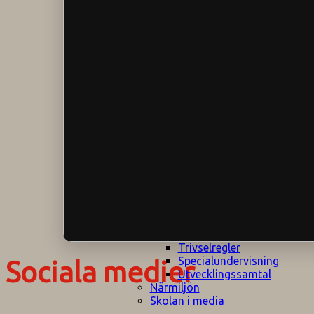
Klagomålspolicy
E
Klassföräldramöte
S
Klassutflykter
I
Konsekvenstrappa
Kyrkobesök
Lektionsanalys
Läromedelspolicy
Läxor på
Gripsholmsskolan
Nationella prov,
rutiner
NPF-certifirering 1
NPF certifiering 2
Ordningsregler åk
7-9
Policy om prövning
Skada under
skoltid
Trivselregler
Specialundervisning
Sociala medier
Utvecklingssamtal
Närmiljön
Skolan i media