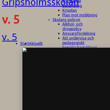
kränkande
behandling
Krisplan
Plan mot mobbning
v. 5
Skolans policyn
Alkhol- och
drogpolicy
Ansvarsfördelning
v. 5
Att undervisa och
pedagogiskt
Start
Aktuellt
bemöta barn/elever
med ADHD
Bedömningsplan
Dataskyddspolicy
Datorprogram
Fairplay på
fotbollsplanen
Elevvården
Engelska för
hemflyttare
E
GHS
F
Utrymningsplan
D
Hjorthagen
G
IT-policy
S