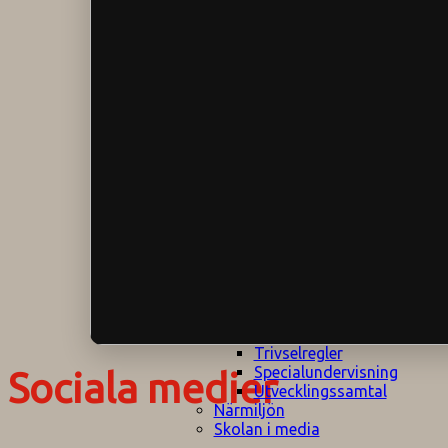
Klagomålspolicy
E
Klassföräldramöte
S
Klassutflykter
I
Konsekvenstrappa
Kyrkobesök
Lektionsanalys
Läromedelspolicy
Läxor på
Gripsholmsskolan
Nationella prov,
rutiner
NPF-certifirering 1
NPF certifiering 2
Ordningsregler åk
7-9
Policy om prövning
Skada under
skoltid
Trivselregler
Specialundervisning
Sociala medier
Utvecklingssamtal
Närmiljön
Skolan i media