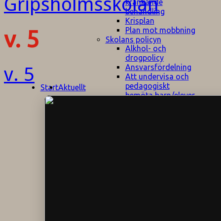
kränkande
behandling
Krisplan
Plan mot mobbning
v. 5
Skolans policyn
Alkhol- och
drogpolicy
Ansvarsfördelning
v. 5
Att undervisa och
pedagogiskt
Start
Aktuellt
bemöta barn/elever
med ADHD
Bedömningsplan
Dataskyddspolicy
Datorprogram
Fairplay på
fotbollsplanen
Elevvården
Engelska för
hemflyttare
E
GHS
F
Utrymningsplan
D
Hjorthagen
G
IT-policy
S