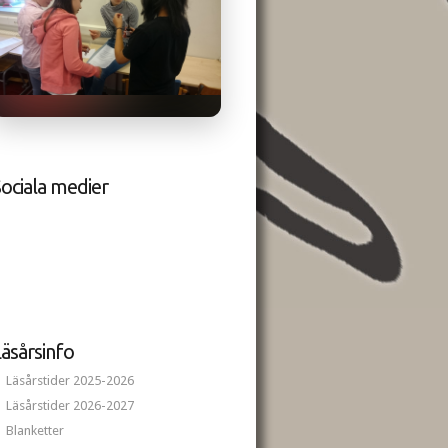
ociala medier
äsårsinfo
Läsårstider 2025-2026
Läsårstider 2026-2027
Blanketter