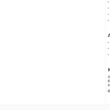
K
G
B
6
i