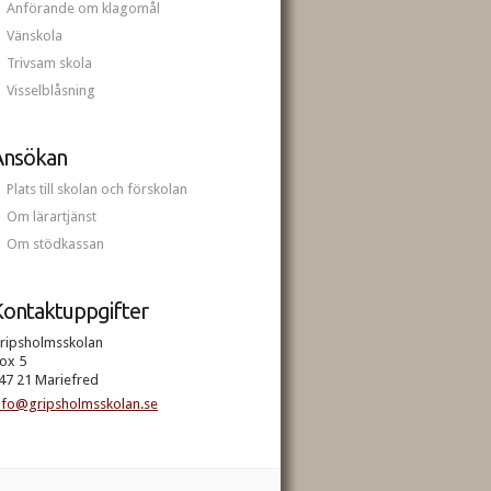
Anförande om klagomål
Vänskola
Trivsam skola
Visselblåsning
Ansökan
Plats till skolan och förskolan
Om lärartjänst
Om stödkassan
ontaktuppgifter
ripsholmsskolan
ox 5
47 21 Mariefred
nfo@gripsholmsskolan.se