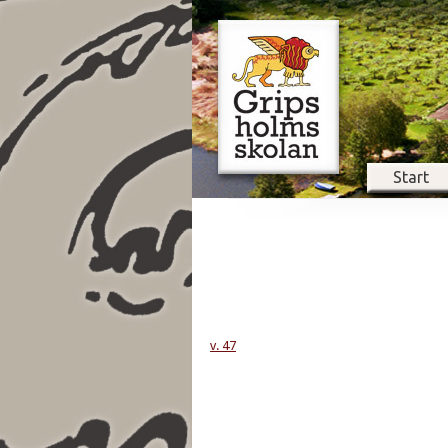
Start
v. 47