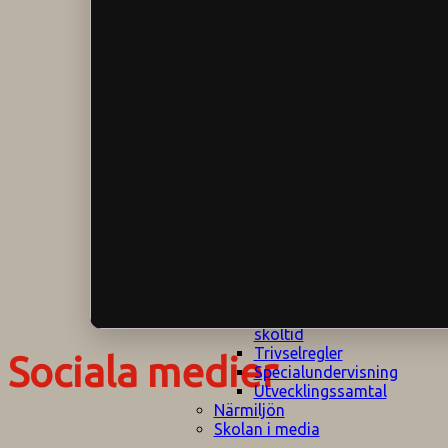
Klagomålspolicy
E
Klassföräldramöte
S
Klassutflykter
I
Konsekvenstrappa
Kyrkobesök
Lektionsanalys
Läromedelspolicy
Läxor på
Gripsholmsskolan
Nationella prov,
rutiner
NPF-certifirering 1
NPF certifiering 2
Ordningsregler åk
7-9
Policy om prövning
Skada under
skoltid
Trivselregler
Sociala medier
Specialundervisning
Utvecklingssamtal
Närmiljön
Skolan i media