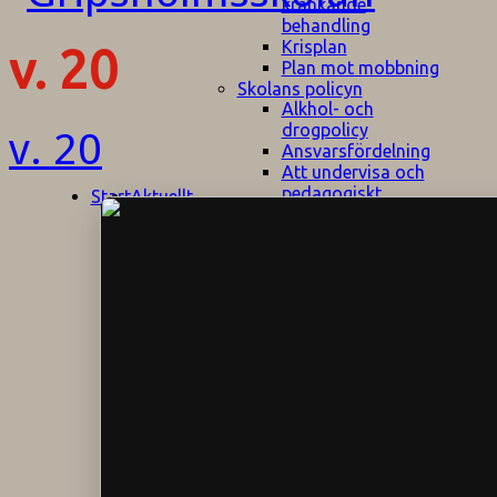
kränkande
behandling
Krisplan
v. 20
Plan mot mobbning
Skolans policyn
Alkhol- och
drogpolicy
v. 20
Ansvarsfördelning
Att undervisa och
pedagogiskt
Start
Aktuellt
bemöta barn/elever
med ADHD
Bedömningsplan
Dataskyddspolicy
Datorprogram
Fairplay på
fotbollsplanen
Elevvården
Engelska för
hemflyttare
E
GHS
F
Utrymningsplan
D
Hjorthagen
G
IT-policy
S