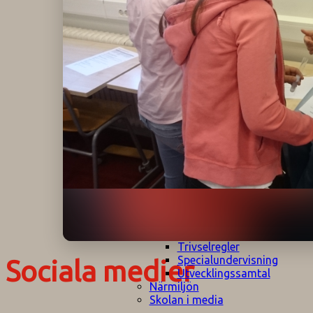
Klagomålspolicy
E
Klassföräldramöte
S
Klassutflykter
I
Konsekvenstrappa
Kyrkobesök
Lektionsanalys
Läromedelspolicy
Läxor på
Gripsholmsskolan
Nationella prov,
rutiner
NPF-certifirering 1
NPF certifiering 2
Ordningsregler åk
7-9
Policy om prövning
Skada under
skoltid
Trivselregler
Specialundervisning
Sociala medier
Utvecklingssamtal
Närmiljön
Skolan i media