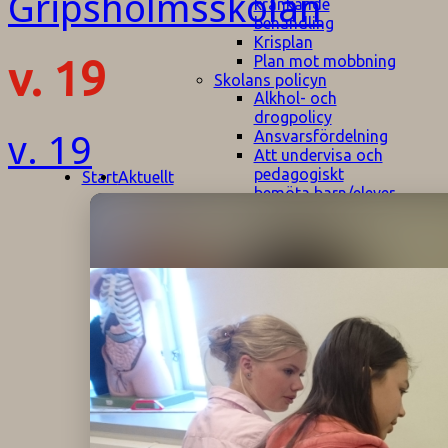
kränkande
behandling
Krisplan
Plan mot mobbning
v. 19
Skolans policyn
Alkhol- och
drogpolicy
Ansvarsfördelning
v. 19
Att undervisa och
pedagogiskt
Start
Aktuellt
bemöta barn/elever
med ADHD
Bedömningsplan
Dataskyddspolicy
Datorprogram
Fairplay på
fotbollsplanen
Elevvården
Engelska för
hemflyttare
E
GHS
F
Utrymningsplan
D
Hjorthagen
G
IT-policy
S