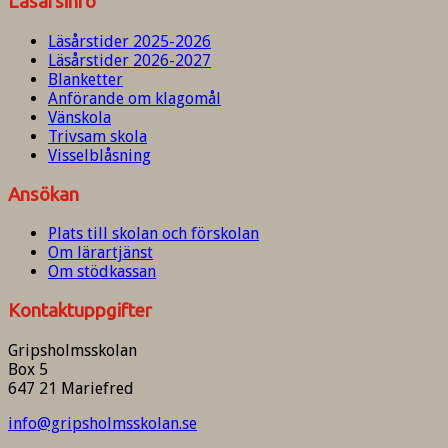
Läsårsinfo
Läsårstider 2025-2026
Läsårstider 2026-2027
Blanketter
Anförande om klagomål
Vänskola
Trivsam skola
Visselblåsning
Ansökan
Plats till skolan och förskolan
Om lärartjänst
Om stödkassan
Kontaktuppgifter
Gripsholmsskolan
Box 5
647 21 Mariefred
info@gripsholmsskolan.se