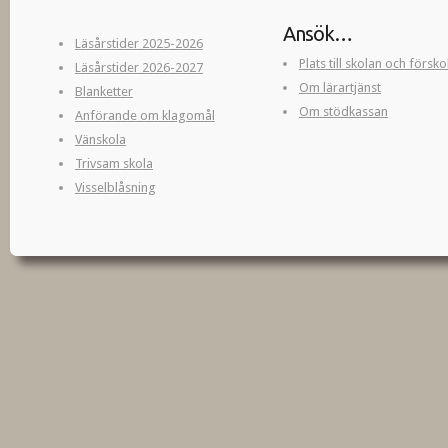
Ansök…
Läsårstider 2025-2026
Plats till skolan och försk
Läsårstider 2026-2027
Om lärartjänst
Blanketter
Om stödkassan
Anförande om klagomål
Vänskola
Trivsam skola
Visselblåsning