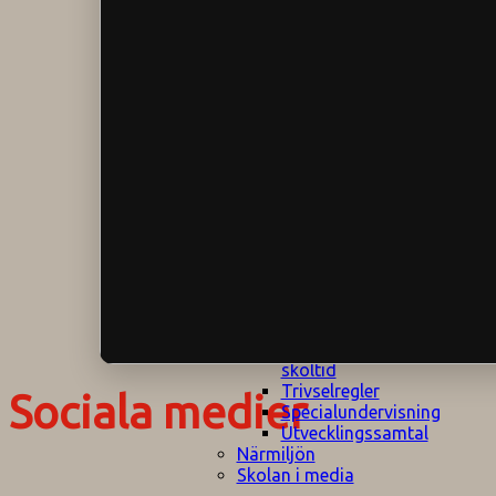
Klagomålspolicy
E
Klassföräldramöte
S
Klassutflykter
I
Konsekvenstrappa
Kyrkobesök
Lektionsanalys
Läromedelspolicy
Läxor på
Gripsholmsskolan
Nationella prov,
rutiner
NPF-certifirering 1
NPF certifiering 2
Ordningsregler åk
7-9
Policy om prövning
Skada under
skoltid
Trivselregler
Sociala medier
Specialundervisning
Utvecklingssamtal
Närmiljön
Skolan i media