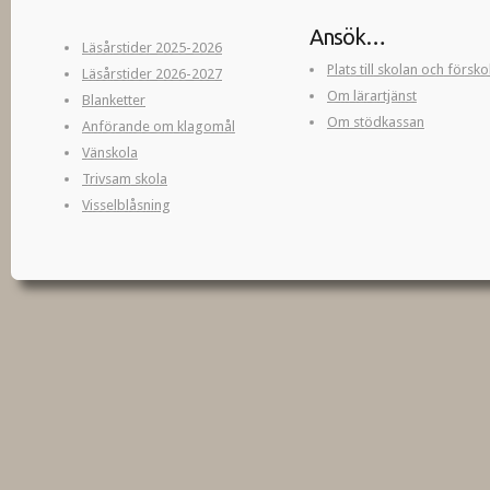
Ansök…
Läsårstider 2025-2026
Plats till skolan och försk
Läsårstider 2026-2027
Om lärartjänst
Blanketter
Om stödkassan
Anförande om klagomål
Vänskola
Trivsam skola
Visselblåsning