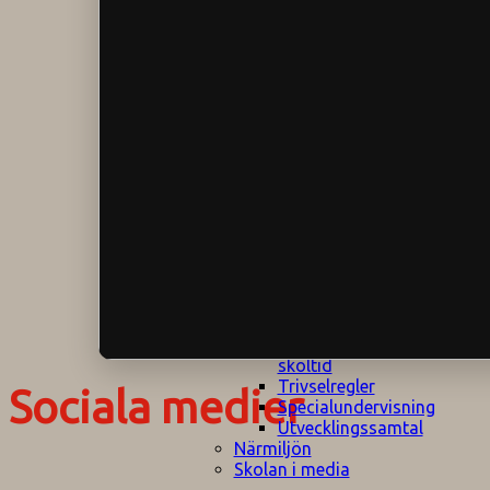
Klagomålspolicy
E
Klassföräldramöte
S
Klassutflykter
I
Konsekvenstrappa
Kyrkobesök
Lektionsanalys
Läromedelspolicy
Läxor på
Gripsholmsskolan
Nationella prov,
rutiner
NPF-certifirering 1
NPF certifiering 2
Ordningsregler åk
7-9
Policy om prövning
Skada under
skoltid
Trivselregler
Sociala medier
Specialundervisning
Utvecklingssamtal
Närmiljön
Skolan i media