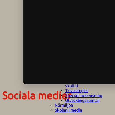
Klagomålspolicy
E
Klassföräldramöte
S
Klassutflykter
I
Konsekvenstrappa
Kyrkobesök
Lektionsanalys
Läromedelspolicy
Läxor på
Gripsholmsskolan
Nationella prov,
rutiner
NPF-certifirering 1
NPF certifiering 2
Ordningsregler åk
7-9
Policy om prövning
Skada under
skoltid
Trivselregler
Sociala medier
Specialundervisning
Utvecklingssamtal
Närmiljön
Skolan i media