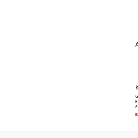
K
G
B
6
i