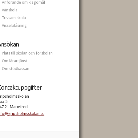
Anförande om klagomål
Vänskola
Trivsam skola
Visselblåsning
Ansökan
Plats till skolan och förskolan
Om lärartjänst
Om stödkassan
ontaktuppgifter
ripsholmsskolan
ox 5
47 21 Mariefred
nfo@gripsholmsskolan.se