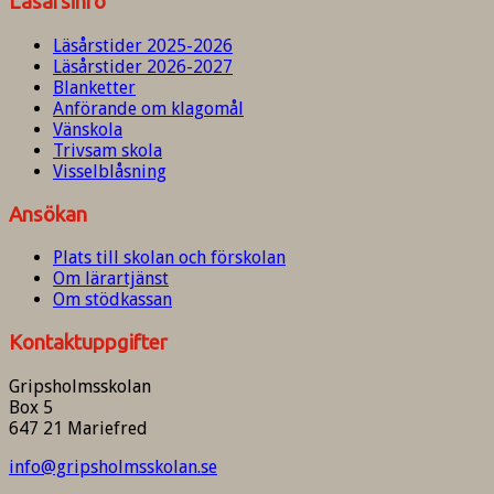
Läsårsinfo
Läsårstider 2025-2026
Läsårstider 2026-2027
Blanketter
Anförande om klagomål
Vänskola
Trivsam skola
Visselblåsning
Ansökan
Plats till skolan och förskolan
Om lärartjänst
Om stödkassan
Kontaktuppgifter
Gripsholmsskolan
Box 5
647 21 Mariefred
info@gripsholmsskolan.se