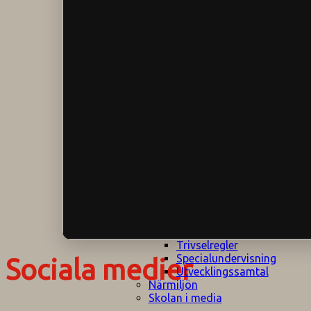
Klagomålspolicy
E
Klassföräldramöte
S
Klassutflykter
I
Konsekvenstrappa
Kyrkobesök
Lektionsanalys
Läromedelspolicy
Läxor på
Gripsholmsskolan
Nationella prov,
rutiner
NPF-certifirering 1
NPF certifiering 2
Ordningsregler åk
7-9
Policy om prövning
Skada under
skoltid
Trivselregler
Specialundervisning
Sociala medier
Utvecklingssamtal
Närmiljön
Skolan i media