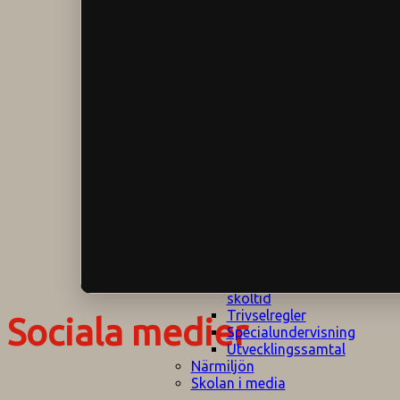
Klagomålspolicy
E
Klassföräldramöte
S
Klassutflykter
I
Konsekvenstrappa
Kyrkobesök
Lektionsanalys
Läromedelspolicy
Läxor på
Gripsholmsskolan
Nationella prov,
rutiner
NPF-certifirering 1
NPF certifiering 2
Ordningsregler åk
7-9
Policy om prövning
Skada under
skoltid
Trivselregler
Sociala medier
Specialundervisning
Utvecklingssamtal
Närmiljön
Skolan i media