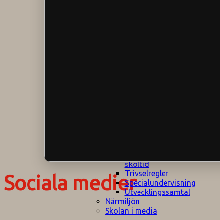
Klagomålspolicy
E
Klassföräldramöte
S
Klassutflykter
I
Konsekvenstrappa
Kyrkobesök
Lektionsanalys
Läromedelspolicy
Läxor på
Gripsholmsskolan
Nationella prov,
rutiner
NPF-certifirering 1
NPF certifiering 2
Ordningsregler åk
7-9
Policy om prövning
Skada under
skoltid
Trivselregler
Sociala medier
Specialundervisning
Utvecklingssamtal
Närmiljön
Skolan i media