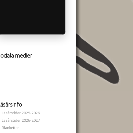
ociala medier
äsårsinfo
Läsårstider 2025-2026
Läsårstider 2026-2027
Blanketter