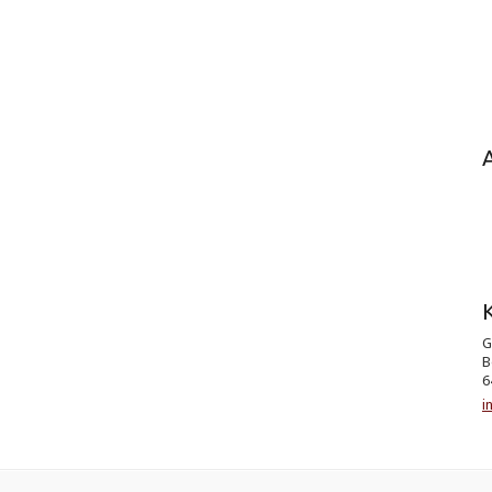
K
G
B
6
i