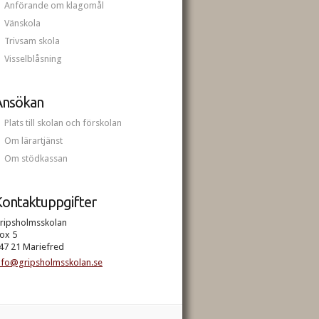
Anförande om klagomål
Vänskola
Trivsam skola
Visselblåsning
Ansökan
Plats till skolan och förskolan
Om lärartjänst
Om stödkassan
ontaktuppgifter
ripsholmsskolan
ox 5
47 21 Mariefred
nfo@gripsholmsskolan.se