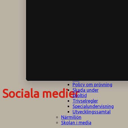
Klagomålspolicy
E
Klassföräldramöte
S
Klassutflykter
I
Konsekvenstrappa
Kyrkobesök
Lektionsanalys
Läromedelspolicy
Läxor på
Gripsholmsskolan
Nationella prov,
rutiner
NPF-certifirering 1
NPF certifiering 2
Ordningsregler åk
7-9
Policy om prövning
Sociala medier
Skada under
skoltid
Trivselregler
Specialundervisning
Utvecklingssamtal
Närmiljön
Skolan i media