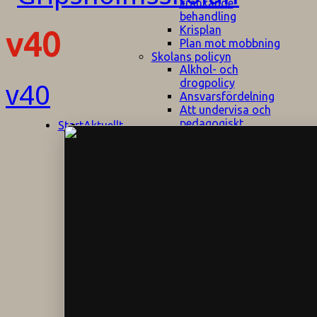
kränkande
behandling
Krisplan
v40
Plan mot mobbning
Skolans policyn
Alkhol- och
drogpolicy
v40
Ansvarsfördelning
Att undervisa och
pedagogiskt
Start
Aktuellt
bemöta barn/elever
med ADHD
Bedömningsplan
Dataskyddspolicy
Datorprogram
Fairplay på
fotbollsplanen
Elevvården
Engelska för
hemflyttare
E
GHS
F
Utrymningsplan
D
Hjorthagen
G
IT-policy
S