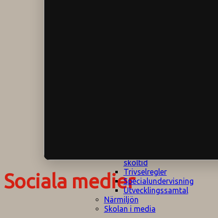
Klagomålspolicy
E
Klassföräldramöte
S
Klassutflykter
I
Konsekvenstrappa
Kyrkobesök
Lektionsanalys
Läromedelspolicy
Läxor på
Gripsholmsskolan
Nationella prov,
rutiner
NPF-certifirering 1
NPF certifiering 2
Ordningsregler åk
7-9
Policy om prövning
Skada under
skoltid
Trivselregler
Sociala medier
Specialundervisning
Utvecklingssamtal
Närmiljön
Skolan i media