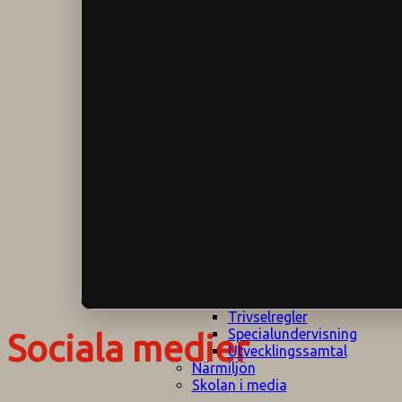
Klagomålspolicy
E
Klassföräldramöte
S
Klassutflykter
I
Konsekvenstrappa
Kyrkobesök
Lektionsanalys
Läromedelspolicy
Läxor på
Gripsholmsskolan
Nationella prov,
rutiner
NPF-certifirering 1
NPF certifiering 2
Ordningsregler åk
7-9
Policy om prövning
Skada under
skoltid
Trivselregler
Specialundervisning
Sociala medier
Utvecklingssamtal
Närmiljön
Skolan i media