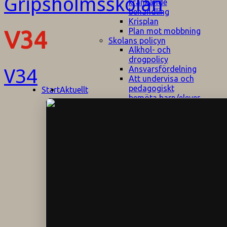
kränkande
behandling
Krisplan
Plan mot mobbning
V34
Skolans policyn
Alkhol- och
drogpolicy
Ansvarsfördelning
V34
Att undervisa och
pedagogiskt
Start
Aktuellt
bemöta barn/elever
med ADHD
Bedömningsplan
Dataskyddspolicy
Datorprogram
Fairplay på
fotbollsplanen
Elevvården
Engelska för
hemflyttare
E
GHS
F
Utrymningsplan
D
Hjorthagen
G
IT-policy
S