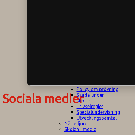
Klagomålspolicy
E
Klassföräldramöte
S
Klassutflykter
I
Konsekvenstrappa
Kyrkobesök
Lektionsanalys
Läromedelspolicy
Läxor på
Gripsholmsskolan
Nationella prov,
rutiner
NPF-certifirering 1
NPF certifiering 2
Ordningsregler åk
7-9
Policy om prövning
Sociala medier
Skada under
skoltid
Trivselregler
Specialundervisning
Utvecklingssamtal
Närmiljön
Skolan i media