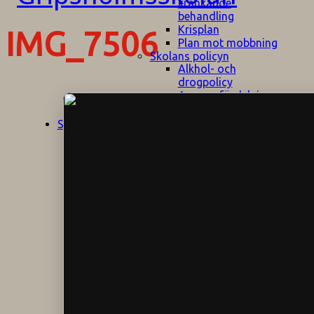
kränkande
behandling
Krisplan
IMG_7506
Plan mot mobbning
Skolans policyn
Alkhol- och
drogpolicy
Ansvarsfördelning
Att undervisa och
pedagogiskt
Start
Aktuellt
bemöta barn/elever
med ADHD
Bedömningsplan
Dataskyddspolicy
Datorprogram
Fairplay på
fotbollsplanen
Elevvården
Engelska för
hemflyttare
E
GHS
F
Utrymningsplan
D
Hjorthagen
G
IT-policy
S