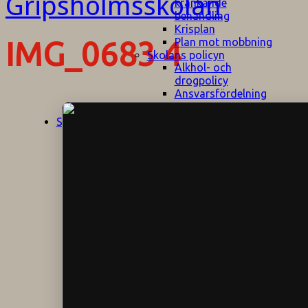
kränkande
behandling
Krisplan
Plan mot mobbning
IMG_0683 4
Skolans policyn
Alkhol- och
drogpolicy
Ansvarsfördelning
Att undervisa och
pedagogiskt
Start
Aktuellt
bemöta barn/elever
med ADHD
Bedömningsplan
Dataskyddspolicy
Datorprogram
Fairplay på
fotbollsplanen
Elevvården
Engelska för
hemflyttare
E
GHS
F
Utrymningsplan
D
Hjorthagen
G
IT-policy
S