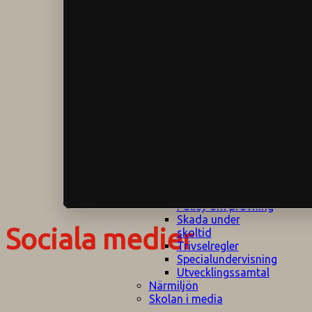
Klagomålspolicy
E
Klassföräldramöte
S
Klassutflykter
I
Konsekvenstrappa
Kyrkobesök
Lektionsanalys
Läromedelspolicy
Läxor på
Gripsholmsskolan
Nationella prov,
rutiner
NPF-certifirering 1
NPF certifiering 2
Ordningsregler åk
7-9
Policy om prövning
Skada under
Sociala medier
skoltid
Trivselregler
Specialundervisning
Utvecklingssamtal
Närmiljön
Skolan i media