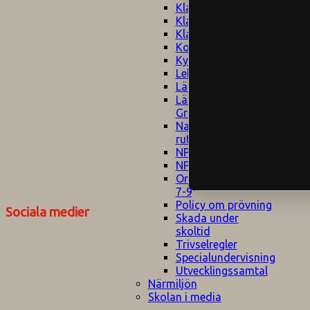
Klagomålspolicy
E
Klassföräldramöte
S
Klassutflykter
I
Konsekvenstrappa
Kyrkobesök
Lektionsanalys
Läromedelspolicy
Läxor på
Gripsholmsskolan
Nationella prov,
rutiner
NPF-certifirering 1
NPF certifiering 2
Ordningsregler åk
7-9
Policy om prövning
Sociala medier
Skada under
skoltid
Trivselregler
Specialundervisning
Utvecklingssamtal
Närmiljön
Skolan i media