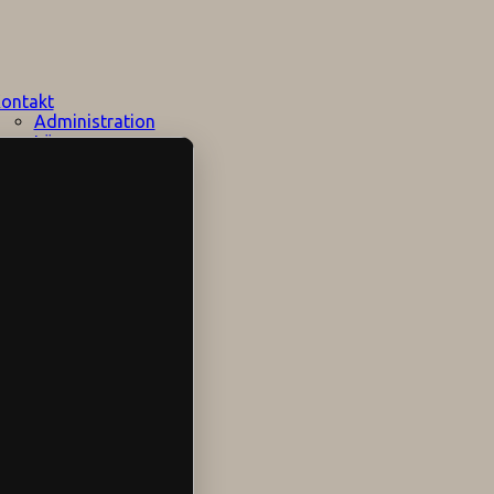
ontakt
Administration
Lärare
Elevhälsan
Speciallärare
Stödpersoner
Övrig personal
Sociala medier
Skolområdet
Hitta hit