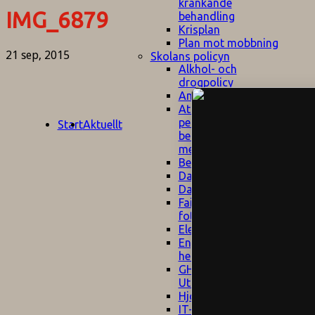
kränkande
IMG_6879
behandling
Krisplan
Plan mot mobbning
21 sep, 2015
Skolans policyn
Alkhol- och
drogpolicy
Ansvarsfördelning
Att undervisa och
pedagogiskt
Start
Aktuellt
bemöta barn/elever
med ADHD
Bedömningsplan
Dataskyddspolicy
Datorprogram
Fairplay på
fotbollsplanen
Elevvården
Engelska för
hemflyttare
E
GHS
F
Utrymningsplan
D
Hjorthagen
G
IT-policy
S