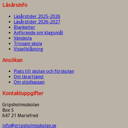
Läsårsinfo
Läsårstider 2025-2026
Läsårstider 2026-2027
Blanketter
Anförande om klagomål
Vänskola
Trivsam skola
Visselblåsning
Ansökan
Plats till skolan och förskolan
Om lärartjänst
Om stödkassan
Kontaktuppgifter
Gripsholmsskolan
Box 5
647 21 Mariefred
info@gripsholmsskolan.se