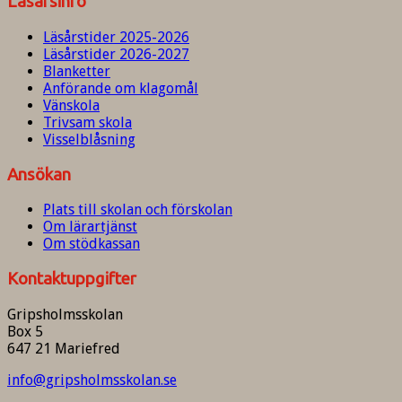
Läsårsinfo
Läsårstider 2025-2026
Läsårstider 2026-2027
Blanketter
Anförande om klagomål
Vänskola
Trivsam skola
Visselblåsning
Ansökan
Plats till skolan och förskolan
Om lärartjänst
Om stödkassan
Kontaktuppgifter
Gripsholmsskolan
Box 5
647 21 Mariefred
info@gripsholmsskolan.se