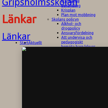
kränkande
behandling
Krisplan
Plan mot mobbning
Länkar
Skolans policyn
Alkhol- och
drogpolicy
Ansvarsfördelning
Länkar
Att undervisa och
pedagogiskt
Start
Aktuellt
bemöta barn/elever
med ADHD
Bedömningsplan
Dataskyddspolicy
Datorprogram
Fairplay på
fotbollsplanen
Elevvården
Engelska för
hemflyttare
E
GHS
F
Utrymningsplan
D
Hjorthagen
G
IT-policy
S