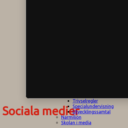
Klagomålspolicy
E
Klassföräldramöte
S
Klassutflykter
I
Konsekvenstrappa
Kyrkobesök
Lektionsanalys
Läromedelspolicy
Läxor på
Gripsholmsskolan
Nationella prov,
rutiner
NPF-certifirering 1
NPF certifiering 2
Ordningsregler åk
7-9
Policy om prövning
Skada under
skoltid
Trivselregler
Specialundervisning
Sociala medier
Utvecklingssamtal
Närmiljön
Skolan i media