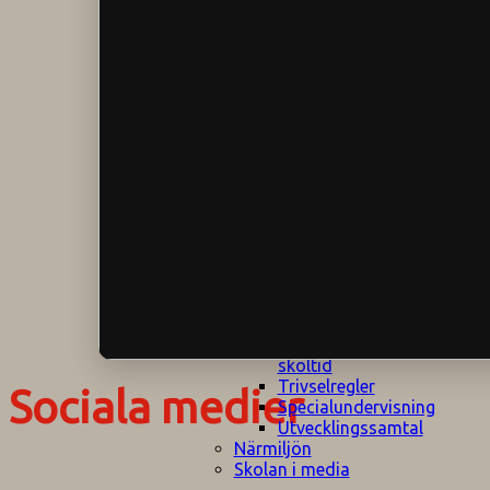
Klagomålspolicy
E
Klassföräldramöte
S
Klassutflykter
I
Konsekvenstrappa
Kyrkobesök
Lektionsanalys
Läromedelspolicy
Läxor på
Gripsholmsskolan
Nationella prov,
rutiner
NPF-certifirering 1
NPF certifiering 2
Ordningsregler åk
7-9
Policy om prövning
Skada under
skoltid
Trivselregler
Sociala medier
Specialundervisning
Utvecklingssamtal
Närmiljön
Skolan i media