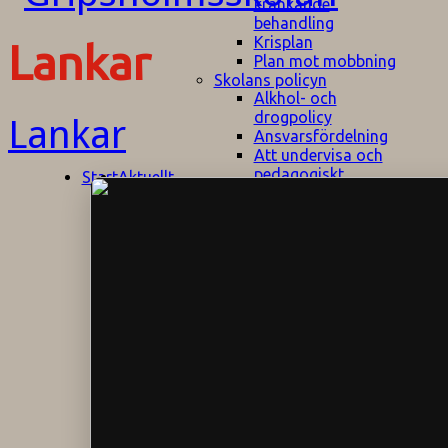
kränkande
behandling
Krisplan
Lankar
Plan mot mobbning
Skolans policyn
Alkhol- och
drogpolicy
Lankar
Ansvarsfördelning
Att undervisa och
pedagogiskt
Start
Aktuellt
bemöta barn/elever
med ADHD
Bedömningsplan
Dataskyddspolicy
Datorprogram
Fairplay på
fotbollsplanen
Elevvården
Engelska för
hemflyttare
E
GHS
F
Utrymningsplan
D
Hjorthagen
G
IT-policy
S