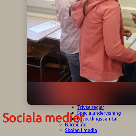
Klagomålspolicy
E
Klassföräldramöte
S
Klassutflykter
I
Konsekvenstrappa
Kyrkobesök
Lektionsanalys
Läromedelspolicy
Läxor på
Gripsholmsskolan
Nationella prov,
rutiner
NPF-certifirering 1
NPF certifiering 2
Ordningsregler åk
7-9
Policy om prövning
Skada under
skoltid
Trivselregler
Specialundervisning
Sociala medier
Utvecklingssamtal
Närmiljön
Skolan i media