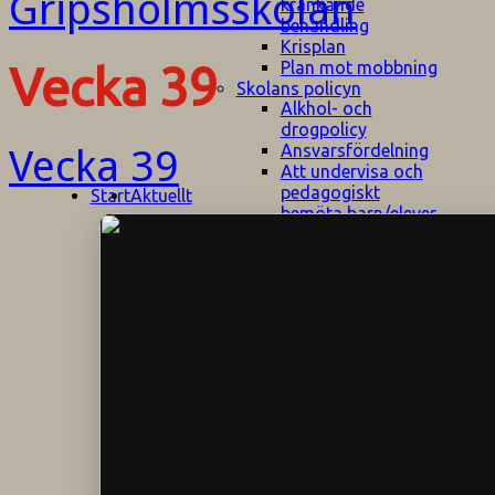
kränkande
behandling
Krisplan
Plan mot mobbning
Vecka 39
Skolans policyn
Alkhol- och
drogpolicy
Ansvarsfördelning
Vecka 39
Att undervisa och
pedagogiskt
Start
Aktuellt
bemöta barn/elever
med ADHD
Bedömningsplan
Dataskyddspolicy
Datorprogram
Fairplay på
fotbollsplanen
Elevvården
Engelska för
hemflyttare
E
GHS
F
Utrymningsplan
D
Hjorthagen
G
IT-policy
S