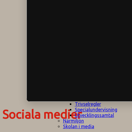
Klagomålspolicy
E
Klassföräldramöte
S
Klassutflykter
I
Konsekvenstrappa
Kyrkobesök
Lektionsanalys
Läromedelspolicy
Läxor på
Gripsholmsskolan
Nationella prov,
rutiner
NPF-certifirering 1
NPF certifiering 2
Ordningsregler åk
7-9
Policy om prövning
Skada under
skoltid
Trivselregler
Specialundervisning
Sociala medier
Utvecklingssamtal
Närmiljön
Skolan i media