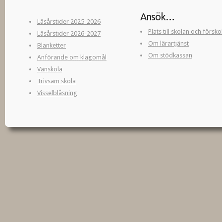
Ansök…
Läsårstider 2025-2026
Plats till skolan och försk
Läsårstider 2026-2027
Om lärartjänst
Blanketter
Om stödkassan
Anförande om klagomål
Vänskola
Trivsam skola
Visselblåsning